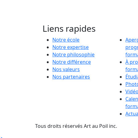
Liens rapides
Notre école
Aper
Notre expertise
prog
Notre philosophie
form
Notre différence
À pr
Nos valeurs
form
Nos partenaires
Étudi
Phot
Vidé
Calen
form
Actua
Tous droits réservés Art au Poil inc.