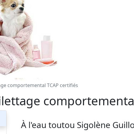
tage comportemental TCAP certifiés
ilettage comportemental
À l'eau toutou
Sigolène Guill