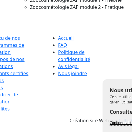
Zoocosmétologie ZAP module 1 - Théorie
Zoocosmétologie ZAP module 2 - Pratique
çu de nos
Accueil
rammes de
FAQ
ation
Politique de
opos de nos
confidentialité
ations
Avis légal
ants certifiés
Nous joindre
os
os
Nous uti
drier de
Ce site utili
ation
gérer l'utilis
lités
Consulte
Création site Web par
LULU
Confidentiali