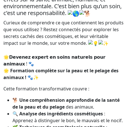
environnementale. C’est bien plus qu’un soin,
c’est une responsabilité.
Curieux de comprendre ce que contiennent les produits
que vous utilisez ? Restez connectés pour explorer les
secrets cachés des cosmétiques, et leur véritable
impact sur le monde, sur votre monde.
🌟𝗗𝗲𝘃𝗲𝗻𝗲𝘇 𝗲𝘅𝗽𝗲𝗿𝘁 𝗲𝗻 𝘀𝗼𝗶𝗻𝘀 𝗻𝗮𝘁𝘂𝗿𝗲𝗹𝘀 𝗽𝗼𝘂𝗿
𝗮𝗻𝗶𝗺𝗮𝘂𝘅 ! 🐾
🌟
Formation complète sur la peau et le pelage des
animaux !
🐾✨
Cette formation transformative couvre :
🐕
Une compréhension approfondie de la santé
de la peau et du pelage
des animaux.
🔍
Analyse des ingrédients cosmétiques
:
Apprenez à distinguer le bon, le mauvais et le nocif.