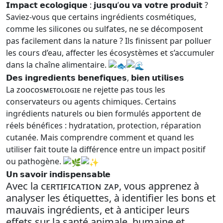
𝗜𝗺𝗽𝗮𝗰𝘁 𝗲𝗰𝗼𝗹𝗼𝗴𝗶𝗾𝘂𝗲 : 𝗷𝘂𝘀𝗾𝘂’𝗼𝘂 𝘃𝗮 𝘃𝗼𝘁𝗿𝗲 𝗽𝗿𝗼𝗱𝘂𝗶𝘁 ?
Saviez-vous que certains ingrédients cosmétiques,
comme les silicones ou sulfates, ne se décomposent
pas facilement dans la nature ? Ils finissent par polluer
les cours d’eau, affecter les écosystèmes et s’accumuler
dans la chaîne alimentaire.
𝗗𝗲𝘀 𝗶𝗻𝗴𝗿𝗲𝗱𝗶𝗲𝗻𝘁𝘀 𝗯𝗲𝗻𝗲𝗳𝗶𝗾𝘂𝗲𝘀, 𝗯𝗶𝗲𝗻 𝘂𝘁𝗶𝗹𝗶𝘀𝗲𝘀
La ᴢᴏᴏᴄᴏsᴍᴇᴛᴏʟᴏɢɪᴇ ne rejette pas tous les
conservateurs ou agents chimiques. Certains
ingrédients naturels ou bien formulés apportent de
réels bénéfices : hydratation, protection, réparation
cutanée. Mais comprendre comment et quand les
utiliser fait toute la différence entre un impact positif
ou pathogène.
𝗨𝗻 𝘀𝗮𝘃𝗼𝗶𝗿 𝗶𝗻𝗱𝗶𝘀𝗽𝗲𝗻𝘀𝗮𝗯𝗹𝗲
Avec la ᴄᴇʀᴛɪғɪᴄᴀᴛɪᴏɴ ᴢᴀᴘ, vous apprenez à
analyser les étiquettes, à identifier les bons et
mauvais ingrédients, et à anticiper leurs
effets sur la santé animale, humaine et