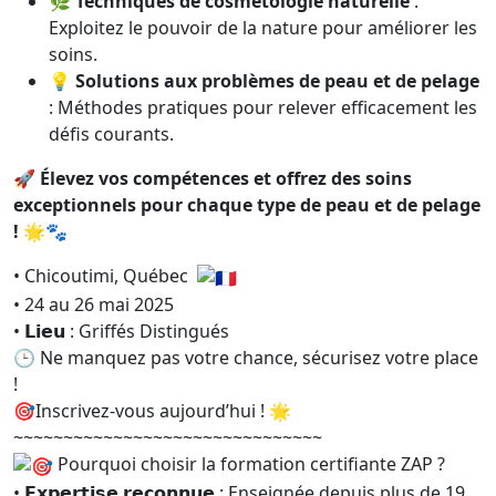
🌿
Techniques de cosmétologie naturelle
:
Exploitez le pouvoir de la nature pour améliorer les
soins.
💡
Solutions aux problèmes de peau et de pelage
: Méthodes pratiques pour relever efficacement les
défis courants.
🚀
Élevez vos compétences et offrez des soins
exceptionnels pour chaque type de peau et de pelage
!
🌟🐾
• Chicoutimi, Québec
• 24 au 26 mai 2025
• 𝗟𝗶𝗲𝘂 : Griffés Distingués
🕒 Ne manquez pas votre chance, sécurisez votre place
!
🎯Inscrivez-vous aujourd’hui ! 🌟
~~~~~~~~~~~~~~~~~~~~~~~~~~~~~~~
Pourquoi choisir la formation certifiante ZAP ?
• 𝗘𝘅𝗽𝗲𝗿𝘁𝗶𝘀𝗲 𝗿𝗲𝗰𝗼𝗻𝗻𝘂𝗲 : Enseignée depuis plus de 19