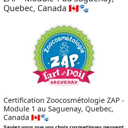
Quebec, Canada 🇨🇦🐾
Certification Zoocosmétologie ZAP -
Module 1 au Saguenay, Quebec,
Canada 🇨🇦🐾
𝗦𝗮𝘃𝗶𝗲𝘇-𝘃𝗼𝘂𝘀 𝗾𝘂𝗲 𝘃𝗼𝘀 𝗰𝗵𝗼𝗶𝘅 𝗰𝗼𝘀𝗺𝗲𝘁𝗶𝗾𝘂𝗲𝘀 𝗽𝗲𝘂𝘃𝗲𝗻𝘁