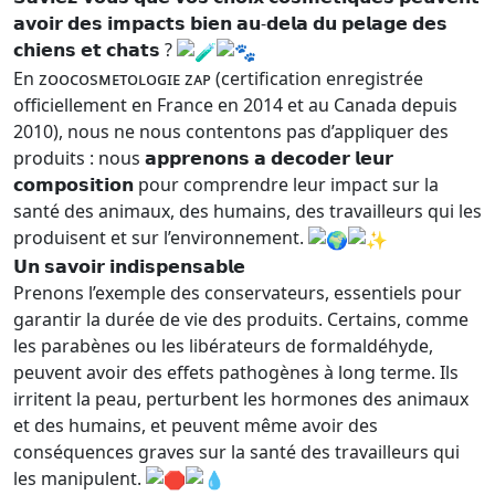
𝗮𝘃𝗼𝗶𝗿 𝗱𝗲𝘀 𝗶𝗺𝗽𝗮𝗰𝘁𝘀 𝗯𝗶𝗲𝗻 𝗮𝘂-𝗱𝗲𝗹𝗮 𝗱𝘂 𝗽𝗲𝗹𝗮𝗴𝗲 𝗱𝗲𝘀
𝗰𝗵𝗶𝗲𝗻𝘀 𝗲𝘁 𝗰𝗵𝗮𝘁𝘀 ?
En ᴢᴏᴏᴄᴏsᴍᴇᴛᴏʟᴏɢɪᴇ ᴢᴀᴘ (certification enregistrée
officiellement en France en 2014 et au Canada depuis
2010), nous ne nous contentons pas d’appliquer des
produits : nous 𝗮𝗽𝗽𝗿𝗲𝗻𝗼𝗻𝘀 𝗮 𝗱𝗲𝗰𝗼𝗱𝗲𝗿 𝗹𝗲𝘂𝗿
𝗰𝗼𝗺𝗽𝗼𝘀𝗶𝘁𝗶𝗼𝗻 pour comprendre leur impact sur la
santé
des animaux, des humains, des travailleurs qui les
produisent et sur l’environnement.
𝗨𝗻 𝘀𝗮𝘃𝗼𝗶𝗿 𝗶𝗻𝗱𝗶𝘀𝗽𝗲𝗻𝘀𝗮𝗯𝗹𝗲
Prenons l’exemple des conservateurs, essentiels pour
garantir la durée de vie des produits. Certains, comme
les parabènes ou les libérateurs de formaldéhyde,
peuvent avoir des effets pathogènes à long terme. Ils
irritent la peau, perturbent les hormones des animaux
et des humains, et peuvent même avoir des
conséquences graves sur la santé des travailleurs qui
les manipulent.