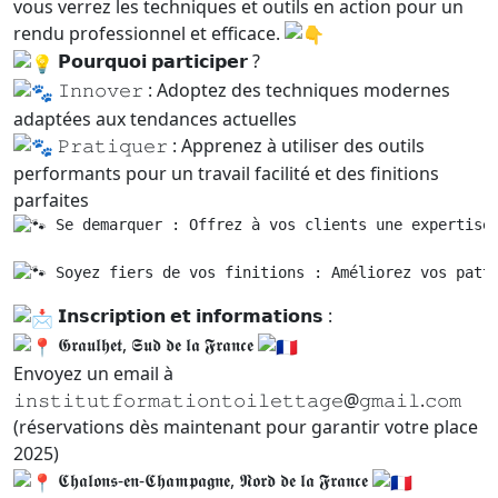
vous verrez les techniques et outils en action pour un
rendu professionnel et efficace.
𝗣𝗼𝘂𝗿𝗾𝘂𝗼𝗶 𝗽𝗮𝗿𝘁𝗶𝗰𝗶𝗽𝗲𝗿 ?
𝙸𝚗𝚗𝚘𝚟𝚎𝚛 : Adoptez des techniques modernes
adaptées aux tendances actuelles
𝙿𝚛𝚊𝚝𝚒𝚚𝚞𝚎𝚛 : Apprenez à utiliser des outils
performants pour un travail facilité et des finitions
parfaites
 𝚂𝚎 𝚍𝚎𝚖𝚊𝚛𝚚𝚞𝚎𝚛 : Offrez à vos clients une exper
 𝚂oyez fiers de vos finitions : Améliorez vos patt
𝗜𝗻𝘀𝗰𝗿𝗶𝗽𝘁𝗶𝗼𝗻 𝗲𝘁 𝗶𝗻𝗳𝗼𝗿𝗺𝗮𝘁𝗶𝗼𝗻𝘀 :
𝕲𝖗𝖆𝖚𝖑𝖍𝖊𝖙, 𝕾𝖚𝖉 𝖉𝖊 𝖑𝖆 𝕱𝖗𝖆𝖓𝖈𝖊
Envoyez un email à
𝚒𝚗𝚜𝚝𝚒𝚝𝚞𝚝𝚏𝚘𝚛𝚖𝚊𝚝𝚒𝚘𝚗𝚝𝚘𝚒𝚕𝚎𝚝𝚝𝚊𝚐𝚎@𝚐𝚖𝚊𝚒𝚕.𝚌𝚘𝚖
(réservations dès maintenant pour garantir votre place
2025)
𝕮𝖍𝖆𝖑𝖔𝖓𝖘-𝖊𝖓-𝕮𝖍𝖆𝖒𝖕𝖆𝖌𝖓𝖊, 𝕹𝖔𝖗𝖉 𝖉𝖊 𝖑𝖆 𝕱𝖗𝖆𝖓𝖈𝖊