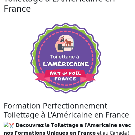
France
Formation Perfectionnement
Toilettage à L'Américaine en France
𝗗𝗲𝗰𝗼𝘂𝘃𝗿𝗲𝘇 𝗹𝗲 𝗧𝗼𝗶𝗹𝗲𝘁𝘁𝗮𝗴𝗲 𝗮 𝗹'𝗔𝗺𝗲𝗿𝗶𝗰𝗮𝗶𝗻𝗲 𝗮𝘃𝗲𝗰
𝗻𝗼𝘀 𝗙𝗼𝗿𝗺𝗮𝘁𝗶𝗼𝗻𝘀 𝗨𝗻𝗶𝗾𝘂𝗲𝘀 𝗲𝗻 𝗙𝗿𝗮𝗻𝗰𝗲 et au Canada !