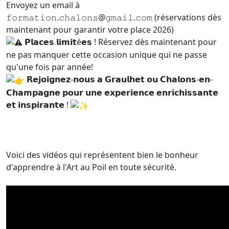
Envoyez un email à
𝚏𝚘𝚛𝚖𝚊𝚝𝚒𝚘𝚗.𝚌𝚑𝚊𝚕𝚘𝚗𝚜@𝚐𝚖𝚊𝚒𝚕.𝚌𝚘𝚖 (réservations dès
maintenant pour garantir votre place 2026)
𝗣𝗹𝗮𝗰𝗲𝘀 𝗹𝗶𝗺𝗶𝘁é𝗲𝘀 ! Réservez dès maintenant pour
ne pas manquer cette occasion unique qui ne passe
qu'une fois par année!
𝗥𝗲𝗷𝗼𝗶𝗴𝗻𝗲𝘇-𝗻𝗼𝘂𝘀 𝗮 𝗚𝗿𝗮𝘂𝗹𝗵𝗲𝘁 𝗼𝘂 𝗖𝗵𝗮𝗹𝗼𝗻𝘀-𝗲𝗻-
𝗖𝗵𝗮𝗺𝗽𝗮𝗴𝗻𝗲 𝗽𝗼𝘂𝗿 𝘂𝗻𝗲 𝗲𝘅𝗽𝗲𝗿𝗶𝗲𝗻𝗰𝗲 𝗲𝗻𝗿𝗶𝗰𝗵𝗶𝘀𝘀𝗮𝗻𝘁𝗲
𝗲𝘁 𝗶𝗻𝘀𝗽𝗶𝗿𝗮𝗻𝘁𝗲 !
Voici des vidéos qui représentent bien le bonheur
d'apprendre à l'Art au Poil en toute sécurité.