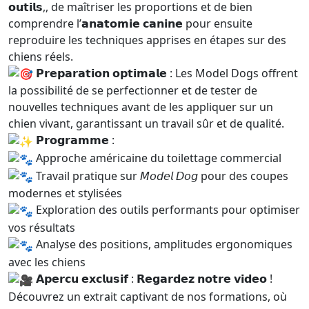
𝗼𝘂𝘁𝗶𝗹𝘀,, de maîtriser les proportions et de bien
comprendre l’𝗮𝗻𝗮𝘁𝗼𝗺𝗶𝗲 𝗰𝗮𝗻𝗶𝗻𝗲 pour ensuite
reproduire les techniques apprises en étapes sur des
chiens réels.
𝗣𝗿𝗲𝗽𝗮𝗿𝗮𝘁𝗶𝗼𝗻 𝗼𝗽𝘁𝗶𝗺𝗮𝗹𝗲 : Les Model Dogs offrent
la possibilité de se perfectionner et de tester de
nouvelles techniques avant de les appliquer sur un
chien vivant, garantissant un travail sûr et de qualité.
𝗣𝗿𝗼𝗴𝗿𝗮𝗺𝗺𝗲 :
Approche américaine du toilettage commercial
Travail pratique sur 𝘔𝘰𝘥𝘦𝘭 𝘋𝘰𝘨 pour des coupes
modernes et stylisées
Exploration des outils performants pour optimiser
vos résultats
Analyse des positions, amplitudes ergonomiques
avec les chiens
𝗔𝗽𝗲𝗿𝗰𝘂 𝗲𝘅𝗰𝗹𝘂𝘀𝗶𝗳 : 𝗥𝗲𝗴𝗮𝗿𝗱𝗲𝘇 𝗻𝗼𝘁𝗿𝗲 𝘃𝗶𝗱𝗲𝗼 !
Découvrez un extrait captivant de nos formations, où