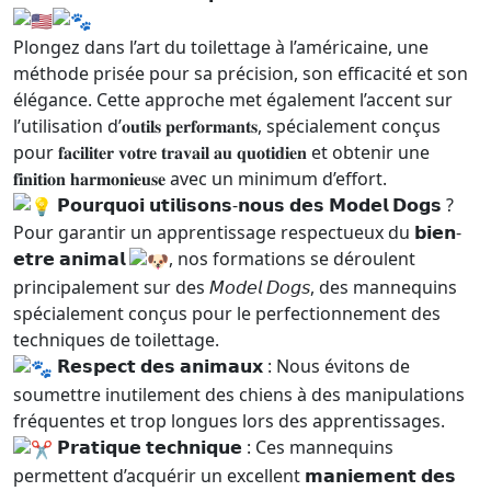
Plongez dans l’art du toilettage à l’américaine, une
méthode prisée pour sa précision, son efficacité et son
élégance. Cette approche met également l’accent sur
l’utilisation d’𝐨𝐮𝐭𝐢𝐥𝐬 𝐩𝐞𝐫𝐟𝐨𝐫𝐦𝐚𝐧𝐭𝐬, spécialement conçus
pour 𝐟𝐚𝐜𝐢𝐥𝐢𝐭𝐞𝐫 𝐯𝐨𝐭𝐫𝐞 𝐭𝐫𝐚𝐯𝐚𝐢𝐥 𝐚𝐮 𝐪𝐮𝐨𝐭𝐢𝐝𝐢𝐞𝐧 et obtenir une
𝐟𝐢𝐧𝐢𝐭𝐢𝐨𝐧 𝐡𝐚𝐫𝐦𝐨𝐧𝐢𝐞𝐮𝐬𝐞 avec un minimum d’effort.
𝗣𝗼𝘂𝗿𝗾𝘂𝗼𝗶 𝘂𝘁𝗶𝗹𝗶𝘀𝗼𝗻𝘀-𝗻𝗼𝘂𝘀 𝗱𝗲𝘀 𝗠𝗼𝗱𝗲𝗹 𝗗𝗼𝗴𝘀 ?
Pour garantir un apprentissage respectueux du 𝗯𝗶𝗲𝗻-
𝗲𝘁𝗿𝗲 𝗮𝗻𝗶𝗺𝗮𝗹
, nos formations se déroulent
principalement sur des 𝘔𝘰𝘥𝘦𝘭 𝘋𝘰𝘨𝘴, des mannequins
spécialement conçus pour le perfectionnement des
techniques de toilettage.
𝗥𝗲𝘀𝗽𝗲𝗰𝘁 𝗱𝗲𝘀 𝗮𝗻𝗶𝗺𝗮𝘂𝘅 : Nous évitons de
soumettre inutilement des chiens à des manipulations
fréquentes et trop longues lors des apprentissages.
𝗣𝗿𝗮𝘁𝗶𝗾𝘂𝗲 𝘁𝗲𝗰𝗵𝗻𝗶𝗾𝘂𝗲 : Ces mannequins
permettent d’acquérir un excellent 𝗺𝗮𝗻𝗶𝗲𝗺𝗲𝗻𝘁 𝗱𝗲𝘀